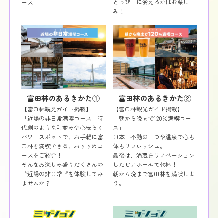
とっぴーに会えるかはお楽し
ース
み！
富田林のあるきかた①
富田林のあるきかた②
【富田林観光ガイド掲載】
【富田林観光ガイド掲載】
「近場の非日常満喫コース」時
「朝から晩まで120％満喫コー
代劇のような町並みや心安らぐ
ス」
パワースポットで、お手軽に富
日本三不動の一つや温泉で心も
田林を満喫できる、おすすめコ
体もリフレッシュ。
ースをご紹介！
最後は、酒蔵をリノベーション
そんなお楽しみ盛りだくさんの
したビアホールで乾杯！
〝近場の非日常〞を体験してみ
朝から晩まで富田林を満喫しよ
ませんか？
う。