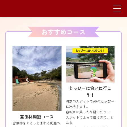
とっぴーに会いに行こ
う！
特定のスポットでARのとっぴー
に出会えます。
自転車に乗ったり踊ったり…
富田林周遊コース
スポットによって違うので、ど
んな
富田林をぐるっとまわる周遊コ