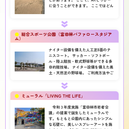
に会うことができます。 ここではどん
なとっぴーと会えるかな？
●
総合スポーツ公園（富田林バファロースタジア
ム）
ナイター設備を備えた人工芝8面のテ
ニスコート。 サッカー・ソフトボー
ル・陸上競技・軟式野球等ができる多
目的競技場。 ナイター設備を備えた黒
土・天然芝の野球場。 ご利用方法やご
質問は施設へご連絡ください。 ここ
で、ARとっぴーに会うことができま
す。 ここではどんなとっぴーと会える
●
ミューラル「LIVING THE LIFE」
かな？
令和３年度実施「富田林市若者会
議」の提案で誕生したミューラルで
す。もともと公園内にあったシンプル
な石壁に、美しいスプレーアートを施