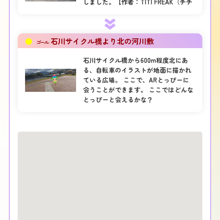
しました。【作者：TITI FREAK（チチ
フリーク）】 アートテーマは「Over
the moon 縁あるまち」でこの場所を
訪れた人々が幸せになりますように…
●
石川サイクル橋より北の河川敷
という願いが込められています。 ぜひ
ゴール
このエネルギーを目で見て体感してく
石川サイクル橋から600m程度北にあ
ださいね。このミューラルを見ていた
る、自転車のイラストが地面に描かれ
だいたみなさまにいいご縁や幸せが訪
ている広場。 ここで、ARとっぴーに
れますように… ここで、ARとっぴーに
会うことができます。 ここではどんな
会うことができます。 ここではどんな
とっぴーと会えるかな？
とっぴーと会えるかな？