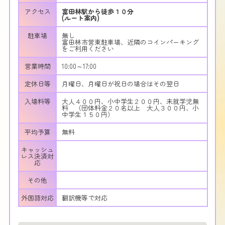
アクセス
富田林駅から徒歩１０分
(ルート案内)
駐車場
無し
富田林市営東駐車場、近隣のコインパーキング
をご利用ください
営業時間
10:00～17:00
定休日等
月曜日、月曜日が祝日の場合はその翌日
入場料等
大人４００円、小中学生２００円、未就学児無
料 （団体料金２０名以上 大人３００円、小
中学生１５０円）
平均予算
無料
キャッシュ
レス決済対
応
その他
外国語対応
翻訳機等で対応