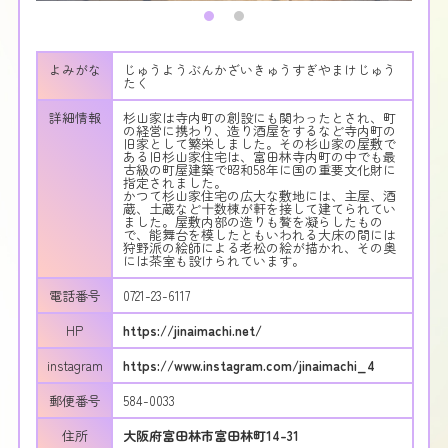
よみがな
じゅうようぶんかざいきゅうすぎやまけじゅう
たく
詳細情報
杉山家は寺内町の創設にも関わったとされ、町
の経営に携わり、造り酒屋をするなど寺内町の
旧家として繁栄しました。その杉山家の屋敷で
ある旧杉山家住宅は、富田林寺内町の中でも最
古級の町屋建築で昭和58年に国の重要文化財に
指定されました。
かつて杉山家住宅の広大な敷地には、主屋、酒
蔵、土蔵など十数棟が軒を接して建てられてい
ました。屋敷内部の造りも贅を凝らしたもの
で、能舞台を模したともいわれる大床の間には
狩野派の絵師による老松の絵が描かれ、その奥
には茶室も設けられています。
電話番号
0721-23-6117
HP
https://jinaimachi.net/
instagram
https://www.instagram.com/jinaimachi_4
郵便番号
584-0033
住所
大阪府富田林市富田林町14-31