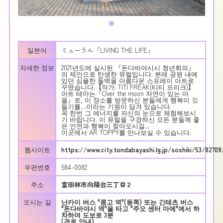
일본어
ミューラル「LIVING THE LIFE」
자세한 정보
2021년도에 실시된 「돈다바야시시 청년회의」
의 제안으로 탄생한 뮤럴입니다. 본래 공원 내에
있던 심플한 돌벽을 아름다운 스프레이 아트로
꾸몄습니다.【작가: TITI FREAK(티티 프리크)】
아트 테마는「Over the moon 자연이 있는 마
을」로, 이 장소를 방문하신 분들에게 행복이 깃
들기를…이라는 기원이 담겨 있습니다.
꼭 한번 그 에너지를 자신의 눈으로 체험해보시
기 바랍니다. 이 뮤럴을 구경하신 모든 분들께 좋
은 인연과 행복이 찾아오시길...
이곳에서 AR TOPPY를 만나보실 수 있습니다.
웹사이트
https://www.city.tondabayashi.lg.jp/soshiki/53/82709
우편번호
584-0082
주소
富田林市向陽台三丁目２
오시는 길
난카이 버스 "콩고 역"(동쪽) 또는 긴테츠 버스
"돈다바야시 역"을 타고 "주오 센터 마에"에서 하
차하여 도보로 3분
(경로 안내)