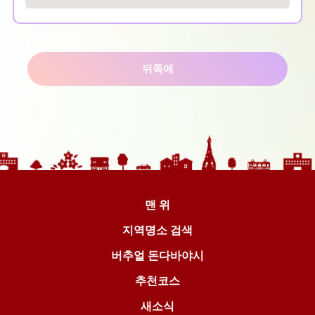
뒤쪽에
맨 위
지역명소 검색
버추얼 돈다바야시
추천코스
새소식